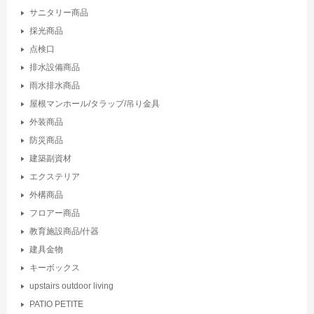
サニタリー商品
採光商品
点検口
排水設備商品
雨水排水商品
屋根マンホール/タラップ/吊り金具
外装商品
防災商品
建築副資材
エクステリア
外構商品
フロアー商品
教育施設商品/什器
建具金物
キーボックス
upstairs outdoor living
PATIO PETITE