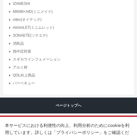
IZAMESHI
MINIM+AID(ミニメイド)
oitec(オイテック)
minimLET(ミニムレット)
SONAETE(ソナエテ)
消耗品
熱中症対策
スギカウインフォメーション
アルミ材
QOL向上商品
バーベキュー
ページトップへ
本サービスにおける利便性の向上、利用分析のためにcookieを利
用しています。詳しくは「プライバシーポリシー」をご確認くだ