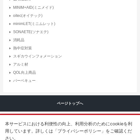
MINIM+AID(ミニメイド)
oitec(オイテック)
minimLET(ミニムレット)
SONAETE(ソナエテ)
消耗品
熱中症対策
スギカウインフォメーション
アルミ材
QOL向上商品
バーベキュー
ページトップへ
本サービスにおける利便性の向上、利用分析のためにcookieを利
用しています。詳しくは「プライバシーポリシー」をご確認くだ
さい。