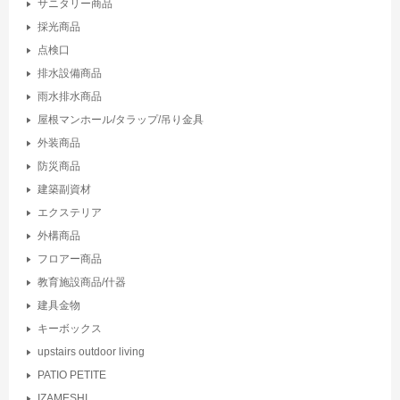
サニタリー商品
採光商品
点検口
排水設備商品
雨水排水商品
屋根マンホール/タラップ/吊り金具
外装商品
防災商品
建築副資材
エクステリア
外構商品
フロアー商品
教育施設商品/什器
建具金物
キーボックス
upstairs outdoor living
PATIO PETITE
IZAMESHI