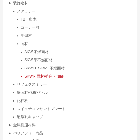
装飾建材
メタカラー
FB・巾木
コーナー材
見切材
面材
AKW 不燃面材
SKW 準不燃面材
SKWFL SKWF 不燃面材
SKWR 面材/発色・加飾
リフェクスミラー
壁面材/化粧パネル
化粧板
スイッチコンセントプレート
配線孔キャップ
金属樹脂材料
バリアフリー商品