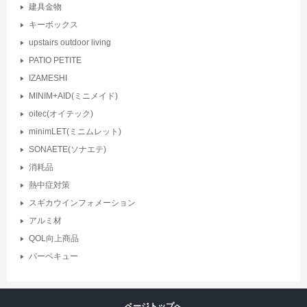
建具金物
キーボックス
upstairs outdoor living
PATIO PETITE
IZAMESHI
MINIM+AID(ミニメイド)
oitec(オイテック)
minimLET(ミニムレット)
SONAETE(ソナエテ)
消耗品
熱中症対策
スギカウインフォメーション
アルミ材
QOL向上商品
バーベキュー
ページトップへ