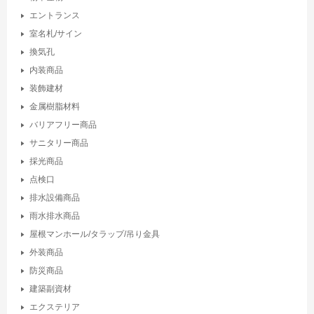
エントランス
室名札/サイン
換気孔
内装商品
装飾建材
金属樹脂材料
バリアフリー商品
サニタリー商品
採光商品
点検口
排水設備商品
雨水排水商品
屋根マンホール/タラップ/吊り金具
外装商品
防災商品
建築副資材
エクステリア