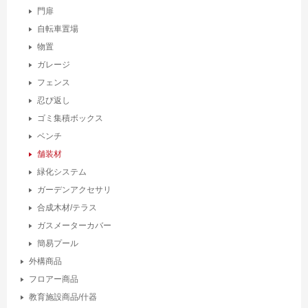
門扉
自転車置場
物置
ガレージ
フェンス
忍び返し
ゴミ集積ボックス
ベンチ
舗装材
緑化システム
ガーデンアクセサリ
合成木材/テラス
ガスメーターカバー
簡易プール
外構商品
フロアー商品
教育施設商品/什器