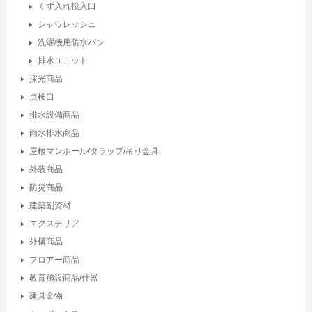
くず入れ投入口
シャワレッシュ
洗濯機用防水パン
排水ユニット
採光商品
点検口
排水設備商品
雨水排水商品
屋根マンホール/タラップ/吊り金具
外装商品
防災商品
建築副資材
エクステリア
外構商品
フロアー商品
教育施設商品/什器
建具金物