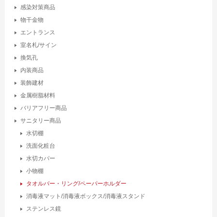
感染対策商品
物干金物
エントランス
室名札/サイン
換気孔
内装商品
装飾建材
金属樹脂材料
バリアフリー商品
サニタリー商品
水切棚
洗面化粧台
水切カバー
小物棚
タオルバー・リング/ペーパーホルダー
消毒液マット/消毒液ボックス/消毒液スタンド
ステンレス鏡