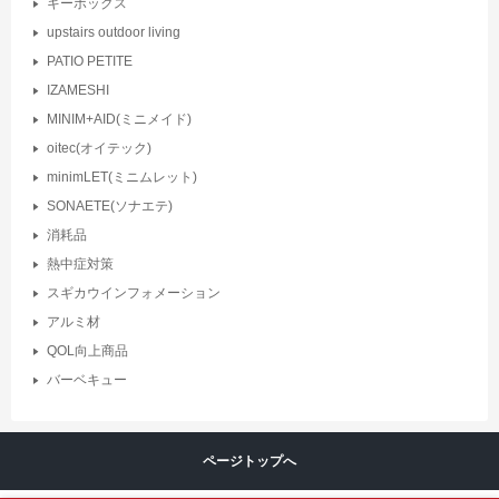
キーボックス
upstairs outdoor living
PATIO PETITE
IZAMESHI
MINIM+AID(ミニメイド)
oitec(オイテック)
minimLET(ミニムレット)
SONAETE(ソナエテ)
消耗品
熱中症対策
スギカウインフォメーション
アルミ材
QOL向上商品
バーベキュー
ページトップへ