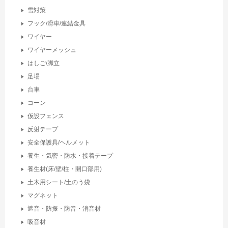
雪対策
フック/滑車/連結金具
ワイヤー
ワイヤーメッシュ
はしご/脚立
足場
台車
コーン
仮設フェンス
反射テープ
安全保護具/ヘルメット
養生・気密・防水・接着テープ
養生材(床/壁/柱・開口部用)
土木用シート/土のう袋
マグネット
遮音・防振・防音・消音材
吸音材