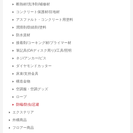
断熱材/洗浄剤/補修材
コンクリート保護材/目地材
アスファルト・コンクリート用塗料
潤滑剤/防錆剤/塗料
防水資材
接着剤/コーキング材/プライマー材
筆記具(OAディスク周り)/工具/照明
ネジ/アンカー/ビス
ダイヤモンドカッター
床束/支持金具
構造金物
空調服・空調グッズ
ロープ
防蟻/防虫/忌避
エクステリア
外構商品
フロアー商品