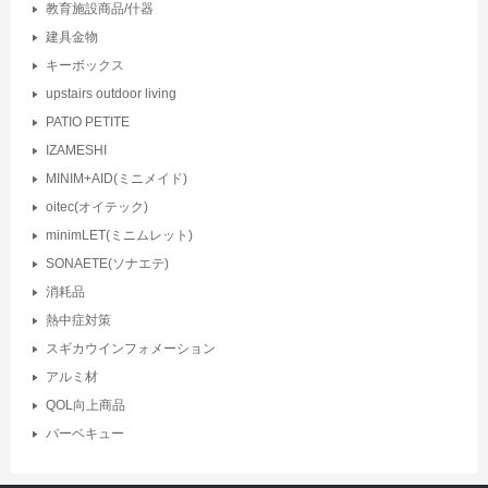
教育施設商品/什器
建具金物
キーボックス
upstairs outdoor living
PATIO PETITE
IZAMESHI
MINIM+AID(ミニメイド)
oitec(オイテック)
minimLET(ミニムレット)
SONAETE(ソナエテ)
消耗品
熱中症対策
スギカウインフォメーション
アルミ材
QOL向上商品
バーベキュー