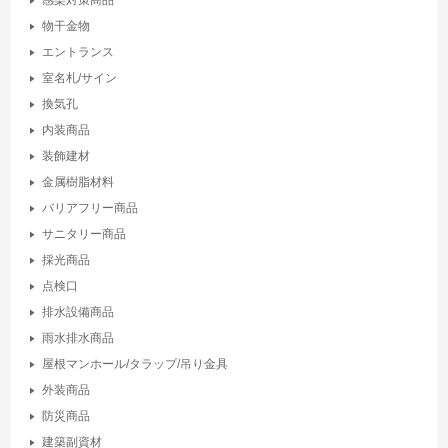
物干金物
エントランス
室名札/サイン
換気孔
内装商品
装飾建材
金属樹脂材料
バリアフリー商品
サニタリー商品
採光商品
点検口
排水設備商品
雨水排水商品
屋根マンホール/タラップ/吊り金具
外装商品
防災商品
建築副資材