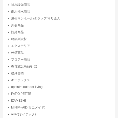
排水設備商品
雨水排水商品
屋根マンホール/タラップ/吊り金具
外装商品
防災商品
建築副資材
エクステリア
外構商品
フロアー商品
教育施設商品/什器
建具金物
キーボックス
upstairs outdoor living
PATIO PETITE
IZAMESHI
MINIM+AID(ミニメイド)
oitec(オイテック)