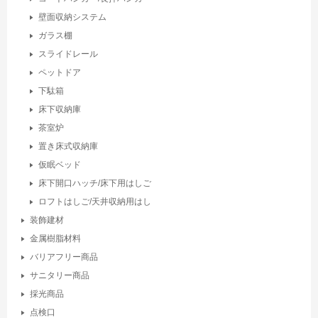
壁面収納システム
ガラス棚
スライドレール
ペットドア
下駄箱
床下収納庫
茶室炉
置き床式収納庫
仮眠ベッド
床下開口ハッチ/床下用はしご
ロフトはしご/天井収納用はし
装飾建材
金属樹脂材料
バリアフリー商品
サニタリー商品
採光商品
点検口