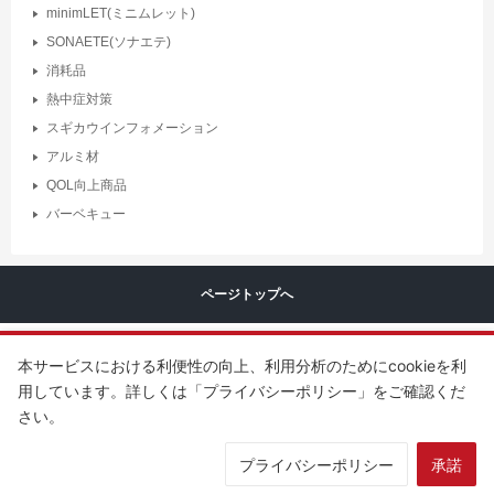
minimLET(ミニムレット)
SONAETE(ソナエテ)
消耗品
熱中症対策
スギカウインフォメーション
アルミ材
QOL向上商品
バーベキュー
ページトップへ
本サービスにおける利便性の向上、利用分析のためにcookieを利
用しています。詳しくは「プライバシーポリシー」をご確認くだ
さい。
Copyright ©
SUGITA ACE Co.,LTD
.
All rights reserved.
プライバシーポリシー
承諾