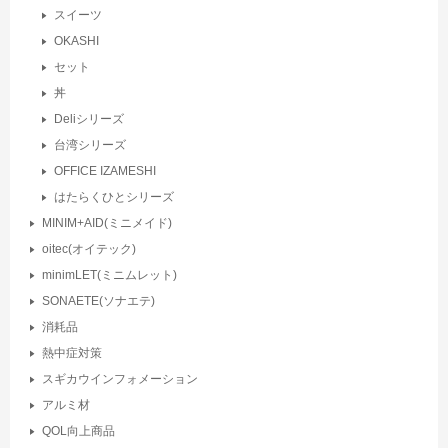
スイーツ
OKASHI
セット
丼
Deliシリーズ
台湾シリーズ
OFFICE IZAMESHI
はたらくひとシリーズ
MINIM+AID(ミニメイド)
oitec(オイテック)
minimLET(ミニムレット)
SONAETE(ソナエテ)
消耗品
熱中症対策
スギカウインフォメーション
アルミ材
QOL向上商品