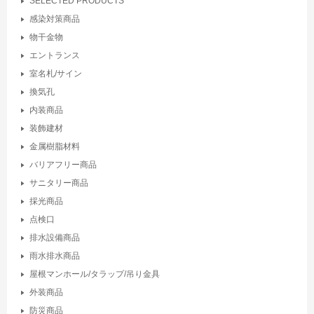
SELECTED PRODUCTS
感染対策商品
物干金物
エントランス
室名札/サイン
換気孔
内装商品
装飾建材
金属樹脂材料
バリアフリー商品
サニタリー商品
採光商品
点検口
排水設備商品
雨水排水商品
屋根マンホール/タラップ/吊り金具
外装商品
防災商品