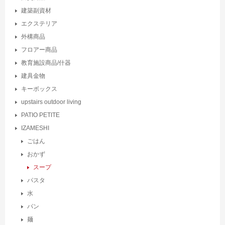
建築副資材
エクステリア
外構商品
フロアー商品
教育施設商品/什器
建具金物
キーボックス
upstairs outdoor living
PATIO PETITE
IZAMESHI
ごはん
おかず
スープ
パスタ
水
パン
麺