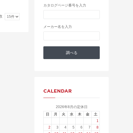
カタログページ番号を入力
数
メーカー名を入力
CALENDAR
2026年8月の定休日
日
月
火
水
木
金
土
1
2
3
4
5
6
7
8