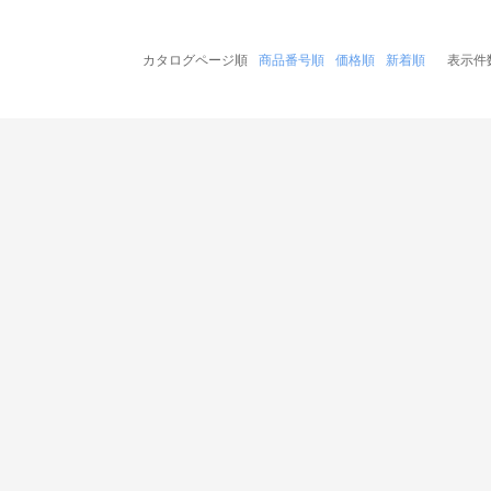
カタログページ順
商品番号順
価格順
新着順
表示件