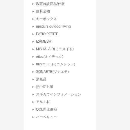
教育施設商品/什器
建具金物
キーボックス
upstairs outdoor living
PATIO PETITE
IZAMESHI
MINIM+AID(ミニメイド)
oitec(オイテック)
minimLET(ミニムレット)
SONAETE(ソナエテ)
消耗品
熱中症対策
スギカウインフォメーション
アルミ材
QOL向上商品
バーベキュー