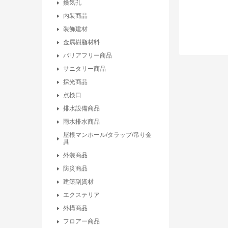
換気孔
内装商品
装飾建材
金属樹脂材料
バリアフリー商品
サニタリー商品
採光商品
点検口
排水設備商品
雨水排水商品
屋根マンホール/タラップ/吊り金
具
外装商品
防災商品
建築副資材
エクステリア
外構商品
フロアー商品