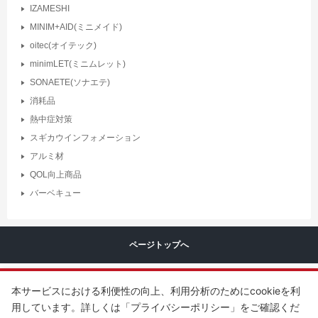
IZAMESHI
MINIM+AID(ミニメイド)
oitec(オイテック)
minimLET(ミニムレット)
SONAETE(ソナエテ)
消耗品
熱中症対策
スギカウインフォメーション
アルミ材
QOL向上商品
バーベキュー
ページトップへ
本サービスにおける利便性の向上、利用分析のためにcookieを利
用しています。詳しくは「プライバシーポリシー」をご確認くだ