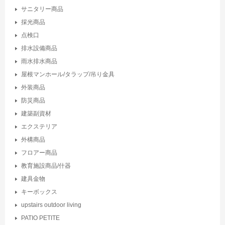
サニタリー商品
採光商品
点検口
排水設備商品
雨水排水商品
屋根マンホール/タラップ/吊り金具
外装商品
防災商品
建築副資材
エクステリア
外構商品
フロアー商品
教育施設商品/什器
建具金物
キーボックス
upstairs outdoor living
PATIO PETITE