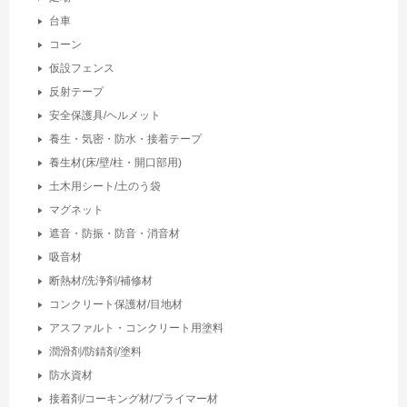
台車
コーン
仮設フェンス
反射テープ
安全保護具/ヘルメット
養生・気密・防水・接着テープ
養生材(床/壁/柱・開口部用)
土木用シート/土のう袋
マグネット
遮音・防振・防音・消音材
吸音材
断熱材/洗浄剤/補修材
コンクリート保護材/目地材
アスファルト・コンクリート用塗料
潤滑剤/防錆剤/塗料
防水資材
接着剤/コーキング材/プライマー材