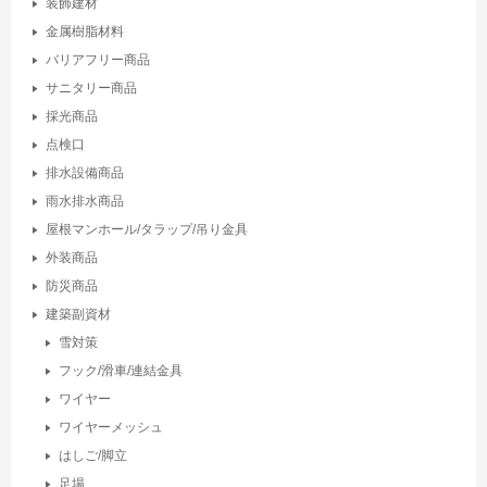
装飾建材
金属樹脂材料
バリアフリー商品
サニタリー商品
採光商品
点検口
排水設備商品
雨水排水商品
屋根マンホール/タラップ/吊り金具
外装商品
防災商品
建築副資材
雪対策
フック/滑車/連結金具
ワイヤー
ワイヤーメッシュ
はしご/脚立
足場