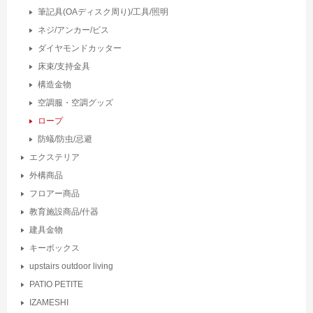
筆記具(OAディスク周り)/工具/照明
ネジ/アンカー/ビス
ダイヤモンドカッター
床束/支持金具
構造金物
空調服・空調グッズ
ロープ
防蟻/防虫/忌避
エクステリア
外構商品
フロアー商品
教育施設商品/什器
建具金物
キーボックス
upstairs outdoor living
PATIO PETITE
IZAMESHI