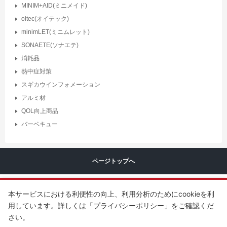
MINIM+AID(ミニメイド)
oitec(オイテック)
minimLET(ミニムレット)
SONAETE(ソナエテ)
消耗品
熱中症対策
スギカウインフォメーション
アルミ材
QOL向上商品
バーベキュー
ページトップへ
本サービスにおける利便性の向上、利用分析のためにcookieを利
用しています。詳しくは「プライバシーポリシー」をご確認くだ
さい。