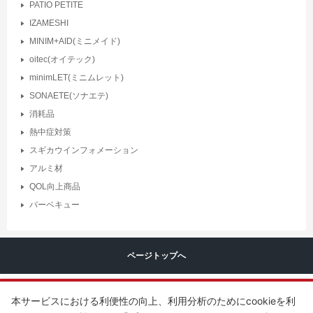
PATIO PETITE
IZAMESHI
MINIM+AID(ミニメイド)
oitec(オイテック)
minimLET(ミニムレット)
SONAETE(ソナエテ)
消耗品
熱中症対策
スギカウインフォメーション
アルミ材
QOL向上商品
バーベキュー
ページトップへ
本サービスにおける利便性の向上、利用分析のためにcookieを利