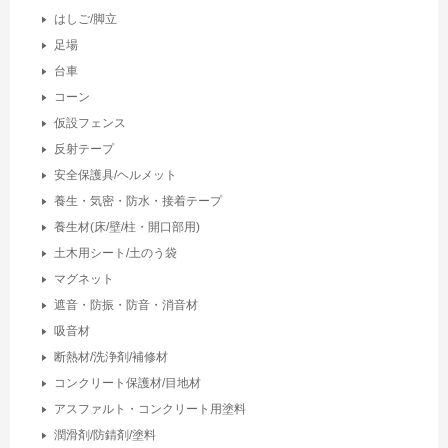
はしご/脚立
足場
台車
コーン
仮設フェンス
反射テープ
安全保護具/ヘルメット
養生・気密・防水・接着テープ
養生材(床/壁/柱・開口部用)
土木用シート/土のう袋
マグネット
遮音・防振・防音・消音材
吸音材
断熱材/洗浄剤/補修材
コンクリート保護材/目地材
アスファルト・コンクリート用塗料
潤滑剤/防錆剤/塗料