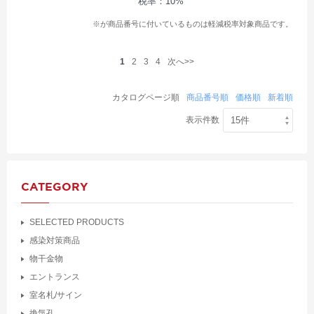
税率：10%
※が商品番号に付いているものは軽減税率対象商品です。
1
2
3
4
次へ>>
カタログページ順
商品番号順
価格順
新着順
表示件数
CATEGORY
SELECTED PRODUCTS
感染対策商品
物干金物
エントランス
室名札/サイン
換気孔