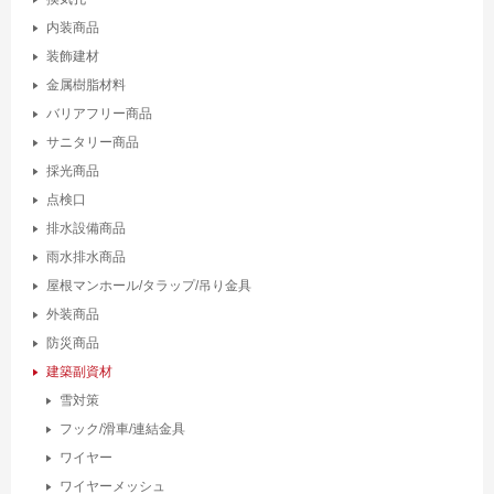
内装商品
装飾建材
金属樹脂材料
バリアフリー商品
サニタリー商品
採光商品
点検口
排水設備商品
雨水排水商品
屋根マンホール/タラップ/吊り金具
外装商品
防災商品
建築副資材
雪対策
フック/滑車/連結金具
ワイヤー
ワイヤーメッシュ