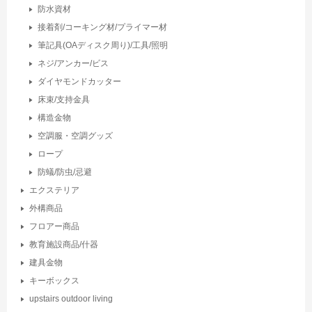
防水資材
接着剤/コーキング材/プライマー材
筆記具(OAディスク周り)/工具/照明
ネジ/アンカー/ビス
ダイヤモンドカッター
床束/支持金具
構造金物
空調服・空調グッズ
ロープ
防蟻/防虫/忌避
エクステリア
外構商品
フロアー商品
教育施設商品/什器
建具金物
キーボックス
upstairs outdoor living