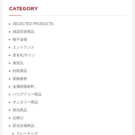
CATEGORY
SELECTED PRODUCTS
感染対策商品
物干金物
エントランス
室名札/サイン
換気孔
内装商品
装飾建材
金属樹脂材料
バリアフリー商品
サニタリー商品
採光商品
点検口
排水設備商品
グレーチング