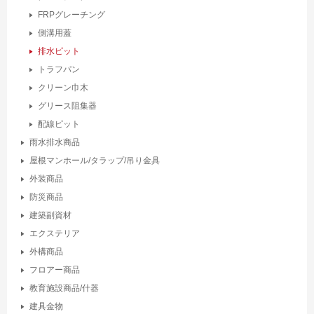
FRPグレーチング
側溝用蓋
排水ピット
トラフパン
クリーン巾木
グリース阻集器
配線ピット
雨水排水商品
屋根マンホール/タラップ/吊り金具
外装商品
防災商品
建築副資材
エクステリア
外構商品
フロアー商品
教育施設商品/什器
建具金物