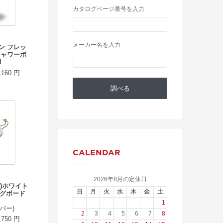
カタログページ番号を入力
メーカー名を入力
ン フレッ
シャワーポ
l
160 円
CALENDAR
2026年8月の定休日
ー)ホワイト
日
月
火
水
木
金
土
グボード
1
バー)
2
3
4
5
6
7
8
750 円