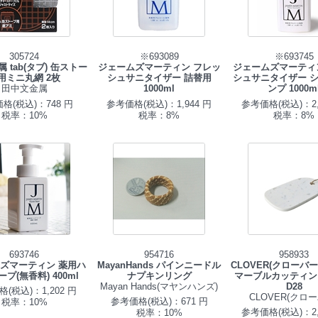
305724
※693089
※693745
 tab(タブ) 缶ストー
ジェームズマーティン フレッ
ジェームズマーティ
用ミニ丸網 2枚
シュサニタイザー 詰替用
シュサニタイザー 
田中文金属
1000ml
ンプ 1000m
格(税込)：748 円
参考価格(税込)：1,944 円
参考価格(税込)：2,
税率：10%
税率：8%
税率：8%
693746
954716
958933
ズマーティン 薬用ハ
MayanHands パインニードル
CLOVER(クローバ
プ(無香料) 400ml
ナプキンリング
マーブルカッティン
Mayan Hands(マヤンハンズ)
D28
(税込)：1,202 円
CLOVER(クロー
参考価格(税込)：671 円
税率：10%
参考価格(税込)：2,
税率：10%