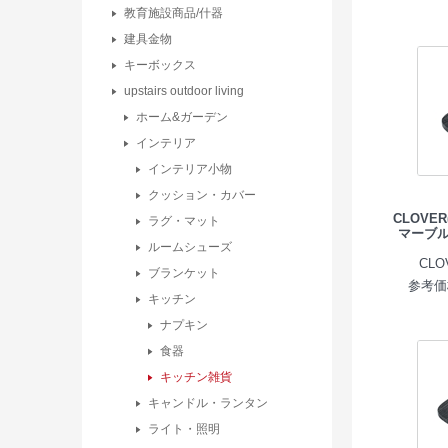
教育施設商品/什器
建具金物
キーボックス
upstairs outdoor living
ホーム&ガーデン
インテリア
インテリア小物
クッション・カバー
CLOVE
ラグ・マット
マーブ
ルームシューズ
CL
ブランケット
参考価格
キッチン
ナプキン
食器
キッチン雑貨
キャンドル・ランタン
ライト・照明