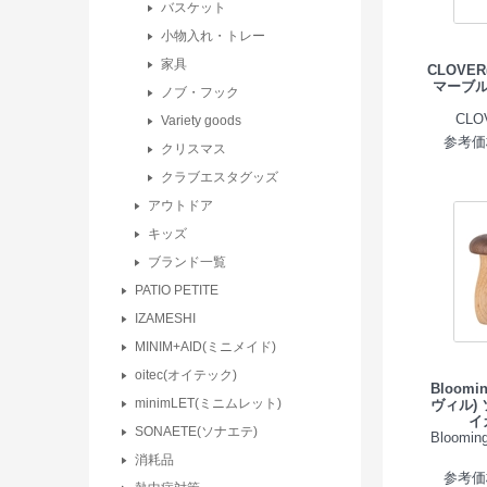
バスケット
小物入れ・トレー
家具
CLOVE
マーブ
ノブ・フック
CL
Variety goods
参考価格
クリスマス
クラブエスタグッズ
アウトドア
キッズ
ブランド一覧
PATIO PETITE
IZAMESHI
MINIM+AID(ミニメイド)
oitec(オイテック)
Bloomi
minimLET(ミニムレット)
ヴィル)
イ
SONAETE(ソナエテ)
Bloomi
消耗品
参考価格