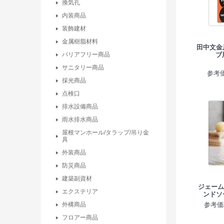
換気孔
内装商品
装飾建材
金属樹脂材料
田中文金属
バリアフリー商品
ブ
サニタリー商品
参考価
採光商品
点検口
排水設備商品
雨水排水商品
屋根マンホール/タラップ/吊り金
具
外装商品
防災商品
建築副資材
ジェーム
エクステリア
ンドソー
外構商品
参考価格
フロアー商品