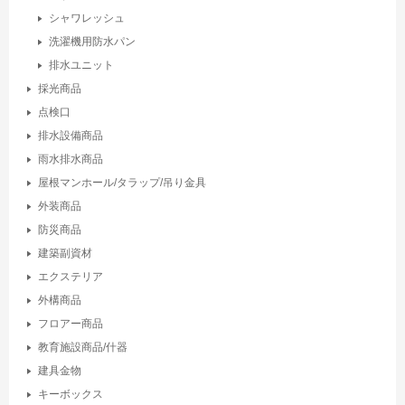
シャワレッシュ
洗濯機用防水パン
排水ユニット
採光商品
点検口
排水設備商品
雨水排水商品
屋根マンホール/タラップ/吊り金具
外装商品
防災商品
建築副資材
エクステリア
外構商品
フロアー商品
教育施設商品/什器
建具金物
キーボックス