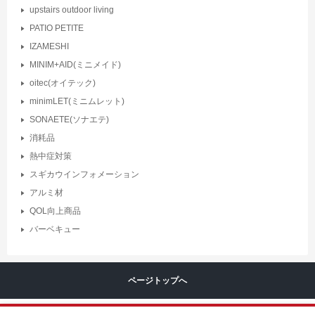
upstairs outdoor living
PATIO PETITE
IZAMESHI
MINIM+AID(ミニメイド)
oitec(オイテック)
minimLET(ミニムレット)
SONAETE(ソナエテ)
消耗品
熱中症対策
スギカウインフォメーション
アルミ材
QOL向上商品
バーベキュー
ページトップへ