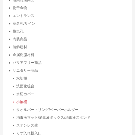
物干金物
エントランス
室名札/サイン
換気孔
内装商品
装飾建材
金属樹脂材料
バリアフリー商品
サニタリー商品
水切棚
洗面化粧台
水切カバー
小物棚
タオルバー・リング/ペーパーホルダー
消毒液マット/消毒液ボックス/消毒液スタンド
ステンレス鏡
くず入れ投入口