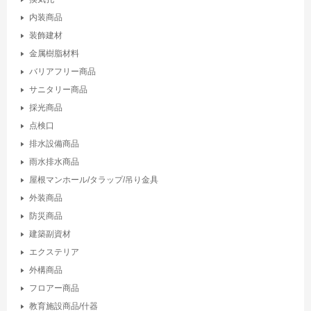
内装商品
装飾建材
金属樹脂材料
バリアフリー商品
サニタリー商品
採光商品
点検口
排水設備商品
雨水排水商品
屋根マンホール/タラップ/吊り金具
外装商品
防災商品
建築副資材
エクステリア
外構商品
フロアー商品
教育施設商品/什器