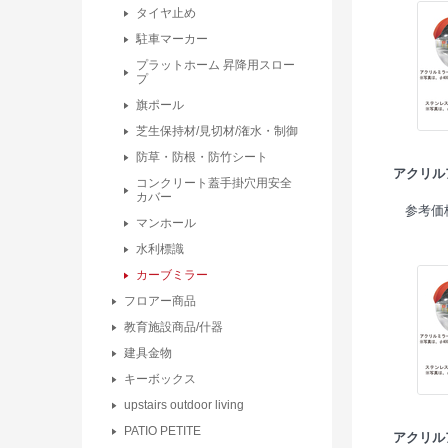
タイヤ止め
駐車マーカー
プラットホーム 昇降用スロー
プ
旗ポール
芝生保持材/見切材/潅水・制御
防草・防根・防竹シート
アクリル
コンクリート蓋手掛穴用安全
カバー
参考価格
マンホール
水利標識
カーブミラー
フロアー商品
教育施設商品/什器
建具金物
キーボックス
upstairs outdoor living
PATIO PETITE
アクリル