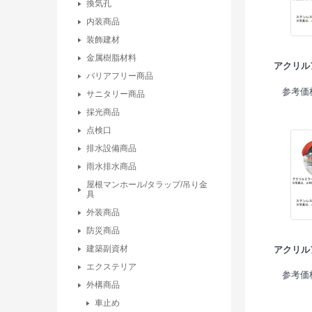
換気孔
内装商品
装飾建材
金属樹脂材料
アクリル
バリアフリー商品
参考価格
サニタリー商品
採光商品
点検口
排水設備商品
雨水排水商品
屋根マンホール/タラップ/吊り金
具
外装商品
防災商品
建築副資材
アクリル
エクステリア
参考価格
外構商品
車止め