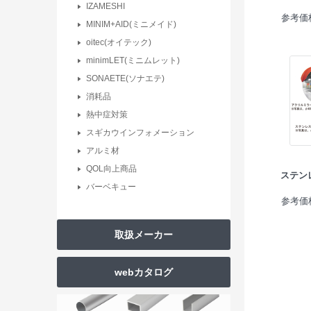
IZAMESHI
参考価格
MINIM+AID(ミニメイド)
oitec(オイテック)
minimLET(ミニムレット)
SONAETE(ソナエテ)
消耗品
熱中症対策
スギカウインフォメーション
アルミ材
QOL向上商品
ステン
バーベキュー
参考価格
取扱メーカー
webカタログ