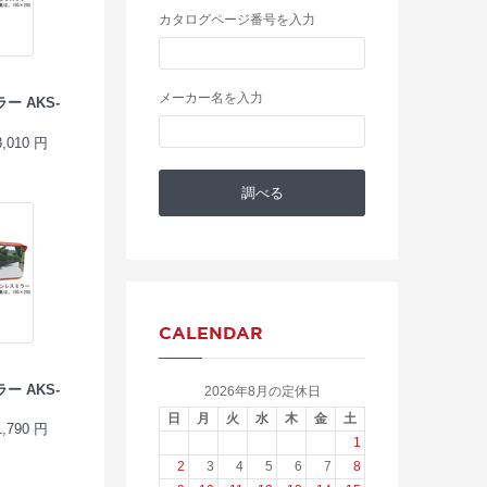
カタログページ番号を入力
メーカー名を入力
 AKS-
010 円
CALENDAR
 AKS-
2026年8月の定休日
日
月
火
水
木
金
土
790 円
1
2
3
4
5
6
7
8