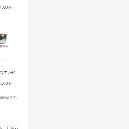
080 円
ンレスアンゼ
540 円
象商品です。
数