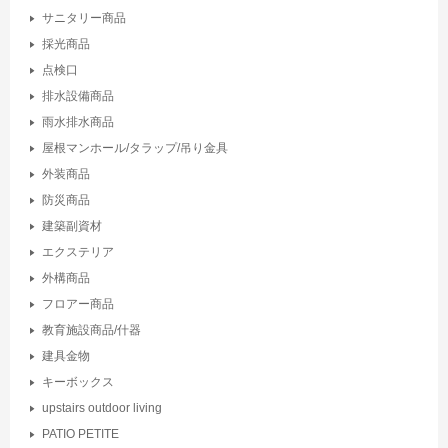
サニタリー商品
採光商品
点検口
排水設備商品
雨水排水商品
屋根マンホール/タラップ/吊り金具
外装商品
防災商品
建築副資材
エクステリア
外構商品
フロアー商品
教育施設商品/什器
建具金物
キーボックス
upstairs outdoor living
PATIO PETITE