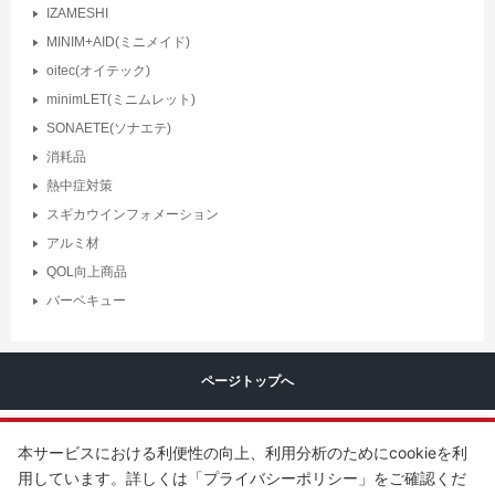
IZAMESHI
MINIM+AID(ミニメイド)
oitec(オイテック)
minimLET(ミニムレット)
SONAETE(ソナエテ)
消耗品
熱中症対策
スギカウインフォメーション
アルミ材
QOL向上商品
バーベキュー
ページトップへ
本サービスにおける利便性の向上、利用分析のためにcookieを利
用しています。詳しくは「プライバシーポリシー」をご確認くだ