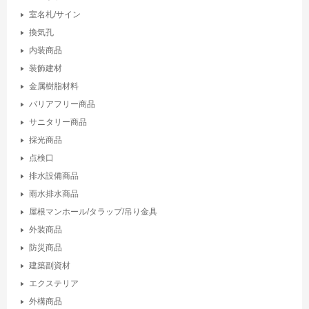
室名札/サイン
換気孔
内装商品
装飾建材
金属樹脂材料
バリアフリー商品
サニタリー商品
採光商品
点検口
排水設備商品
雨水排水商品
屋根マンホール/タラップ/吊り金具
外装商品
防災商品
建築副資材
エクステリア
外構商品