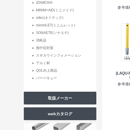
IZAMESHI
参考価格
MINIM+AID(ミニメイド)
oitec(オイテック)
minimLET(ミニムレット)
SONAETE(ソナエテ)
消耗品
熱中症対策
スギカウインフォメーション
アルミ材
QOL向上商品
(LAQU
バーベキュー
参考価格
取扱メーカー
webカタログ