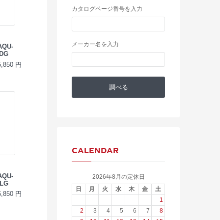
カタログページ番号を入力
メーカー名を入力
QU-
-DG
850 円
CALENDAR
QU-
2026年8月の定休日
-LG
日
月
火
水
木
金
土
850 円
1
2
3
4
5
6
7
8