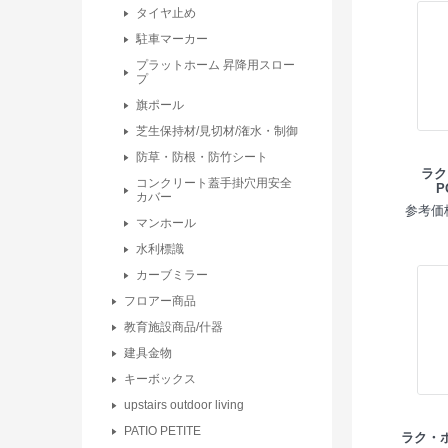
タイヤ止め
駐車マーカー
プラットホーム 昇降用スロー
プ
旗ポール
芝生保持材/見切材/潅水・制御
防草・防根・防竹シート
ラク
コンクリート蓋手掛穴用安全
P
カバー
参考価格
マンホール
水利標識
カーブミラー
フロアー商品
教育施設商品/什器
建具金物
キーボックス
upstairs outdoor living
PATIO PETITE
ラク・ポ