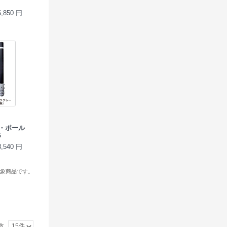
850 円
ラク・ポール
G
540 円
象商品です。
数