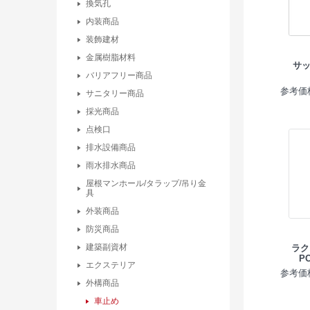
換気孔
内装商品
装飾建材
金属樹脂材料
サッ
バリアフリー商品
参考価格
サニタリー商品
採光商品
点検口
排水設備商品
雨水排水商品
屋根マンホール/タラップ/吊り金
具
外装商品
防災商品
建築副資材
ラク
PO
エクステリア
参考価格
外構商品
車止め