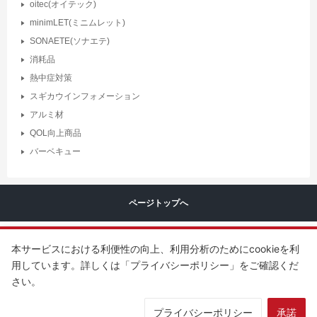
oitec(オイテック)
minimLET(ミニムレット)
SONAETE(ソナエテ)
消耗品
熱中症対策
スギカウインフォメーション
アルミ材
QOL向上商品
バーベキュー
ページトップへ
本サービスにおける利便性の向上、利用分析のためにcookieを利
用しています。詳しくは「プライバシーポリシー」をご確認くだ
さい。
Copyright ©
SUGITA ACE Co.,LTD
.
All rights reserved.
プライバシーポリシー
承諾