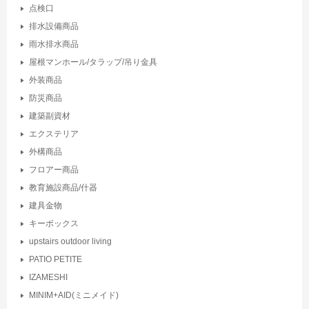
点検口
排水設備商品
雨水排水商品
屋根マンホール/タラップ/吊り金具
外装商品
防災商品
建築副資材
エクステリア
外構商品
フロアー商品
教育施設商品/什器
建具金物
キーボックス
upstairs outdoor living
PATIO PETITE
IZAMESHI
MINIM+AID(ミニメイド)