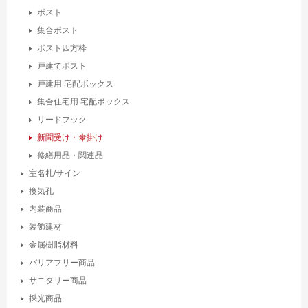
ポスト
集合ポスト
ポスト四方枠
戸建てポスト
戸建用 宅配ボックス
集合住宅用 宅配ボックス
リードフック
新聞受け・傘掛け
修繕用品・関連品
室名札/サイン
換気孔
内装商品
装飾建材
金属樹脂材料
バリアフリー商品
サニタリー商品
採光商品