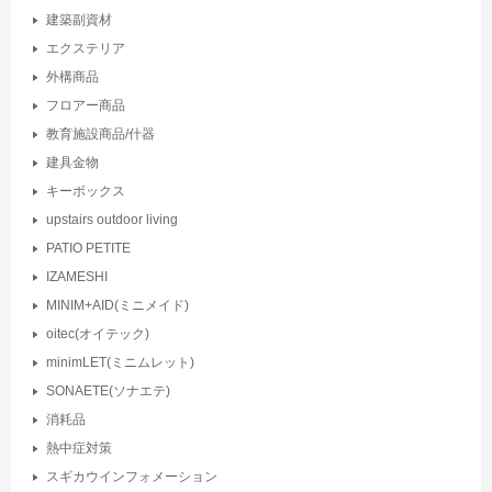
建築副資材
エクステリア
外構商品
フロアー商品
教育施設商品/什器
建具金物
キーボックス
upstairs outdoor living
PATIO PETITE
IZAMESHI
MINIM+AID(ミニメイド)
oitec(オイテック)
minimLET(ミニムレット)
SONAETE(ソナエテ)
消耗品
熱中症対策
スギカウインフォメーション