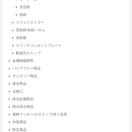
見切材
面材
リフェクスミラー
壁面材/化粧パネル
化粧板
スイッチコンセントプレート
配線孔キャップ
金属樹脂材料
バリアフリー商品
サニタリー商品
採光商品
点検口
排水設備商品
雨水排水商品
屋根マンホール/タラップ/吊り金具
外装商品
防災商品