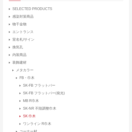
SELECTED PRODUCTS
感染対策商品
物干金物
エントランス
室名札/サイン
換気孔
内装商品
装飾建材
メタカラー
FB・巾木
SK-FB フラットバー
SK-FB フラットバー(発光)
MB R巾木
SK-NR 不陸調整巾木
SK 巾木
ワンライン R巾木
コーナー材