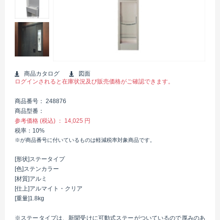
商品カタログ
図面
ログインされると在庫状況及び販売価格がご確認できます。
商品番号
248876
商品型番
参考価格 (税込)
14,025 円
税率
10%
※が商品番号に付いているものは軽減税率対象商品です。
[形状]ステータイプ
[色]ステンカラー
[材質]アルミ
[仕上]アルマイト・クリア
[重量]1.8kg
※ステータイプは、新聞受けに可動式ステーがついているので厚みのあ