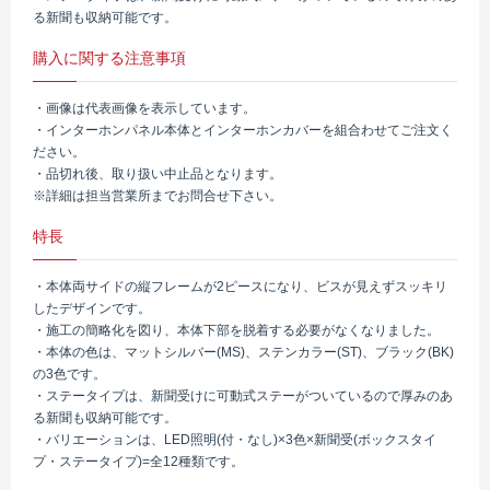
る新聞も収納可能です。
購入に関する注意事項
・画像は代表画像を表示しています。
・インターホンパネル本体とインターホンカバーを組合わせてご注文く
ださい。
・品切れ後、取り扱い中止品となります。
※詳細は担当営業所までお問合せ下さい。
特長
・本体両サイドの縦フレームが2ピースになり、ビスが見えずスッキリ
したデザインです。
・施工の簡略化を図り、本体下部を脱着する必要がなくなりました。
・本体の色は、マットシルバー(MS)、ステンカラー(ST)、ブラック(BK)
の3色です。
・ステータイプは、新聞受けに可動式ステーがついているので厚みのあ
る新聞も収納可能です。
・バリエーションは、LED照明(付・なし)×3色×新聞受(ボックスタイ
プ・ステータイプ)=全12種類です。