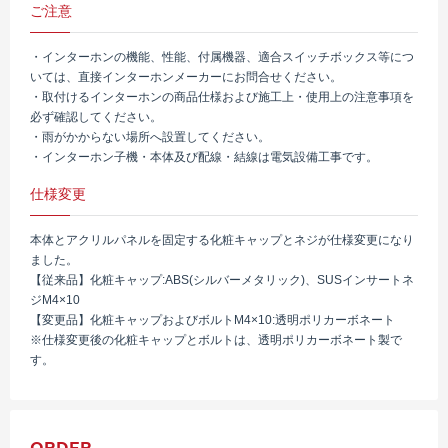
ご注意
・インターホンの機能、性能、付属機器、適合スイッチボックス等につ
いては、直接インターホンメーカーにお問合せください。
・取付けるインターホンの商品仕様および施工上・使用上の注意事項を
必ず確認してください。
・雨がかからない場所へ設置してください。
・インターホン子機・本体及び配線・結線は電気設備工事です。
仕様変更
本体とアクリルパネルを固定する化粧キャップとネジが仕様変更になり
ました。
【従来品】化粧キャップ:ABS(シルバーメタリック)、SUSインサートネ
ジM4×10
【変更品】化粧キャップおよびボルトM4×10:透明ポリカーボネート
※仕様変更後の化粧キャップとボルトは、透明ポリカーボネート製で
す。