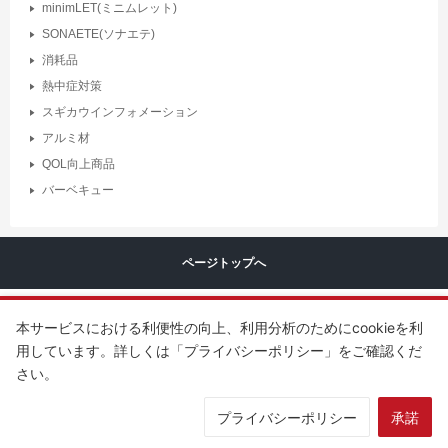
minimLET(ミニムレット)
SONAETE(ソナエテ)
消耗品
熱中症対策
スギカウインフォメーション
アルミ材
QOL向上商品
バーベキュー
ページトップへ
本サービスにおける利便性の向上、利用分析のためにcookieを利
用しています。詳しくは「プライバシーポリシー」をご確認くだ
さい。
Copyright ©
SUGITA ACE Co.,LTD
.
All rights reserved.
プライバシーポリシー
承諾