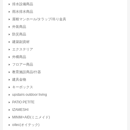
排水設備商品
雨水排水商品
屋根マンホール/タラップ/吊り金具
外装商品
防災商品
建築副資材
エクステリア
外構商品
フロアー商品
教育施設商品/什器
建具金物
キーボックス
upstairs outdoor living
PATIO PETITE
IZAMESHI
MINIM+AID(ミニメイド)
oitec(オイテック)