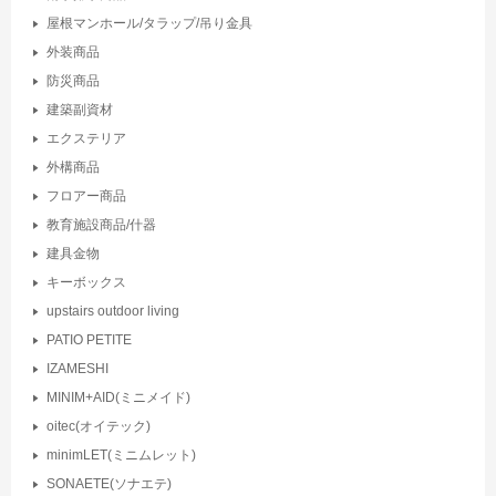
屋根マンホール/タラップ/吊り金具
外装商品
防災商品
建築副資材
エクステリア
外構商品
フロアー商品
教育施設商品/什器
建具金物
キーボックス
upstairs outdoor living
PATIO PETITE
IZAMESHI
MINIM+AID(ミニメイド)
oitec(オイテック)
minimLET(ミニムレット)
SONAETE(ソナエテ)