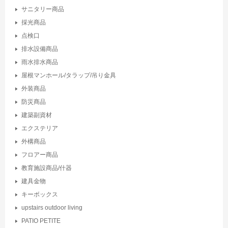
サニタリー商品
採光商品
点検口
排水設備商品
雨水排水商品
屋根マンホール/タラップ/吊り金具
外装商品
防災商品
建築副資材
エクステリア
外構商品
フロアー商品
教育施設商品/什器
建具金物
キーボックス
upstairs outdoor living
PATIO PETITE