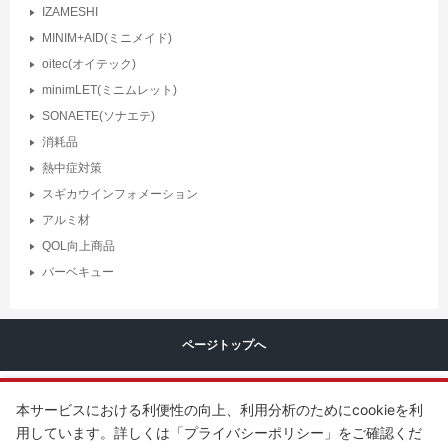
IZAMESHI
MINIM+AID(ミニメイド)
oitec(オイテック)
minimLET(ミニムレット)
SONAETE(ソナエテ)
消耗品
熱中症対策
スギカウインフォメーション
アルミ材
QOL向上商品
バーベキュー
ページトップへ
本サービスにおける利便性の向上、利用分析のためにcookieを利
用しています。詳しくは「プライバシーポリシー」をご確認くだ