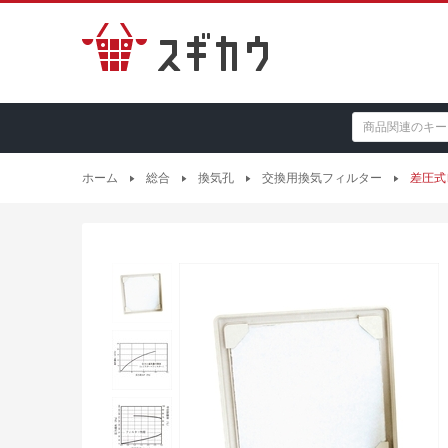
ホーム
総合
換気孔
交換用換気フィルター
差圧式