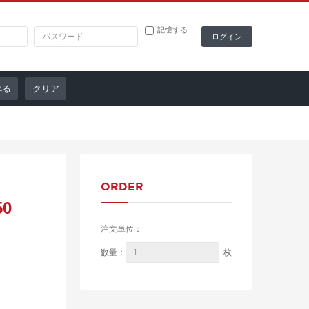
記憶する
クリア
ORDER
0
注文単位：
枚
数量：