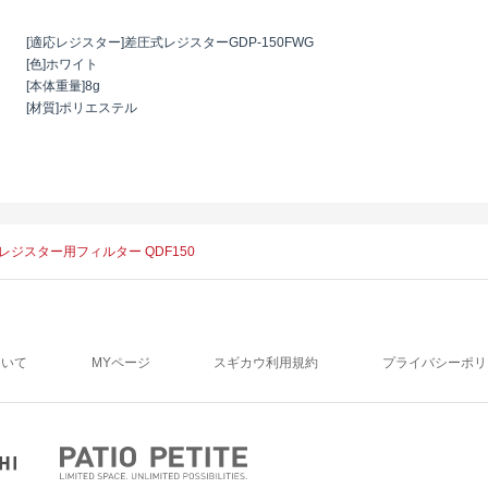
[適応レジスター]差圧式レジスターGDP-150FWG
[色]ホワイト
[本体重量]8g
[材質]ポリエステル
レジスター用フィルター QDF150
ついて
MYページ
スギカウ利用規約
プライバシーポリ