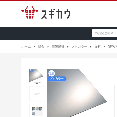
ホーム
総合
装飾建材
メタカラー
面材
SKW