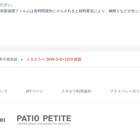
ださい。
表面保護フィルムは長時間屋外にさらされると経時変化により、糊残りなどが生じ
 準不燃面材
メタカラー SKW-3×6×1829 鏡面
ついて
MYページ
スギカウ利用規約
プライバシーポリ