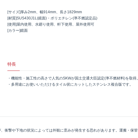
[サイズ]厚み2mm、幅914mm、長さ1829mm
[材質]SUS430J1L(鏡面)・ポリエチレン(準不燃認定品)
[使用]屋内使用、水廻り使用、軒下使用、屋外使用可
[カラー]鏡面
特長
・機能性・施工性の高さで人気のSKWが国土交通大臣認定(準不燃材料)を取得
・多用途にお使いいただけるタイル状にカットしたステンレス複合版です。
が、衝撃や下地の状況によっては外観に歪みが発生する恐れがあります。運搬・保管