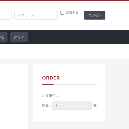
記憶する
クリア
ORDER
注文単位：
枚
数量：