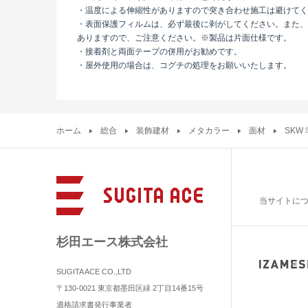
・温度による伸縮性がありますので突き合わせ施工は避けてく
・表面保護フィルムは、必ず最後に剥がしてください。また、
ありますので、ご注意ください。※製品は片面仕様です。
・接着剤と両面テープの併用がお勧めです。
・屋外使用の場合は、コグチの処理をお願いいたします。
ホーム
総合
装飾建材
メタカラー
面材
SKW
当サイトに
杉田エース株式会社
SUGITA ACE CO.,LTD
〒130-0021 東京都墨田区緑 2丁目14番15号
適格請求書発行事業者