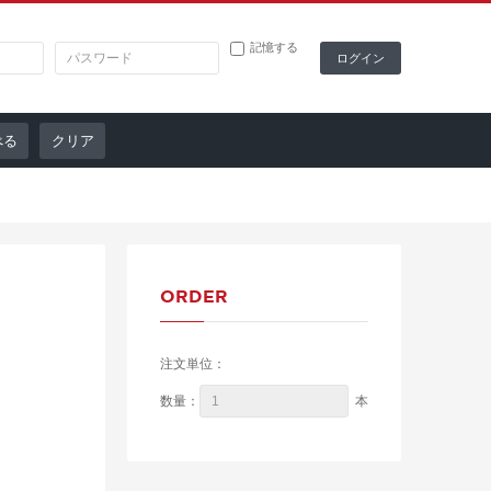
記憶する
クリア
ORDER
注文単位：
本
数量：