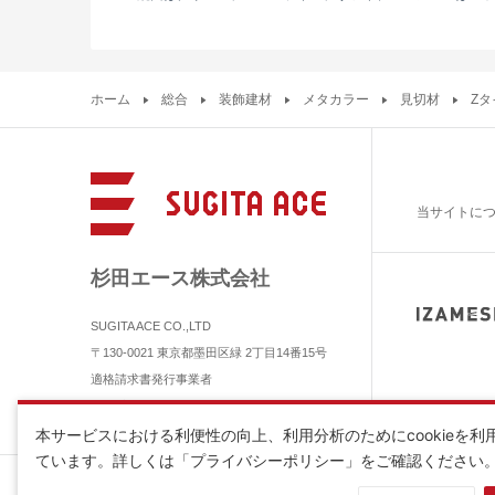
ホーム
総合
装飾建材
メタカラー
見切材
Zタ
当サイトに
杉田エース株式会社
SUGITA ACE CO.,LTD
〒130-0021 東京都墨田区緑 2丁目14番15号
適格請求書発行事業者
登録番号 T3010601011400
本サービスにおける利便性の向上、利用分析のためにcookieを利
ています。詳しくは「プライバシーポリシー」をご確認ください