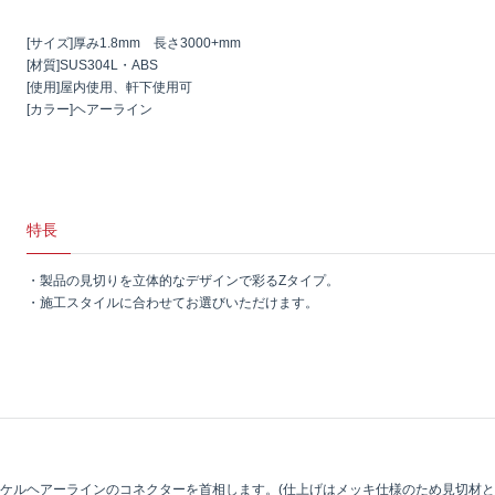
[サイズ]厚み1.8mm 長さ3000+mm
[材質]SUS304L・ABS
[使用]屋内使用、軒下使用可
[カラー]ヘアーライン
特長
・製品の見切りを立体的なデザインで彩るZタイプ。
・施工スタイルに合わせてお選びいただけます。
ケルヘアーラインのコネクターを首相します。(仕上げはメッキ仕様のため見切材と