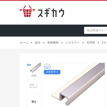
ホーム
総合
装飾建材
メタカラー
見切材
Zタ