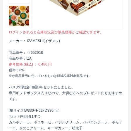
ログインされると在庫状況及び販売価格がご確認できます。
メーカー
IZAMESHI(イザメシ)
商品番号
※652918
商品型番
IZA
参考価格 (税込)
6,480 円
税率
8%
※が商品番号に付いているものは軽減税率対象商品です。
パスタ8袋(全8種類)をセットにしました。
専用ギフトボックス入りなので、大切な方へのプレゼントにもおすすめ
です。
[箱サイズ]W330×H62×D330mm
[セット内容]各1ずつ
カルボナーラ、ボロネーゼ、バジルクリーム、ペペロンチーノ、ポモド
ーロ、きのこクリーム、キーマカレー、明太子