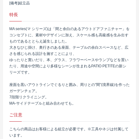
[備考]組立品
特長
MA series(マ シリーズ)は「間と余白のあるアウトドアファニチャー」を
コンセプトに、素材やデザインに加え、スケール感も高級感を生み出す
ものであるととらえ誕生しました。
大きなひじ掛け、奥行きのある座面、テーブルの余白スペースなど、広
さを感じられる設計を施すことにより、
ゆったりと寛いだり、本、グラス、フラワーベースやランプなどを置い
たり、用途や空間により多様なシーンが生まれるPATIO PETITEの新シ
リーズです。
座面を黒いアウトラインでぐるりと囲み、周りとの”間”(境界線)を作った
ガーデンチェア。
7段階リクライニング。
MA-サイドテーブルと組み合わせても。
ご注意
こちらの商品はお客様による組立が必要です。※工具やネジは付属して
います。