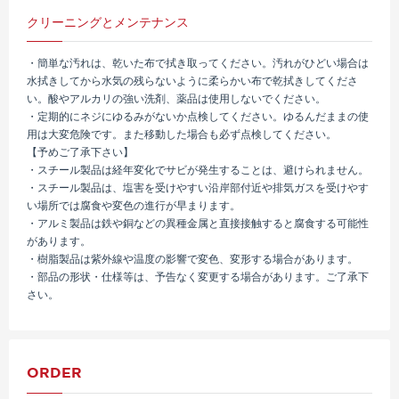
クリーニングとメンテナンス
・簡単な汚れは、乾いた布で拭き取ってください。汚れがひどい場合は
水拭きしてから水気の残らないように柔らかい布で乾拭きしてくださ
い。酸やアルカリの強い洗剤、薬品は使用しないでください。
・定期的にネジにゆるみがないか点検してください。ゆるんだままの使
用は大変危険です。また移動した場合も必ず点検してください。
【予めご了承下さい】
・スチール製品は経年変化でサビが発生することは、避けられません。
・スチール製品は、塩害を受けやすい沿岸部付近や排気ガスを受けやす
い場所では腐食や変色の進行が早まります。
・アルミ製品は鉄や銅などの異種金属と直接接触すると腐食する可能性
があります。
・樹脂製品は紫外線や温度の影響で変色、変形する場合があります。
・部品の形状・仕様等は、予告なく変更する場合があります。ご了承下
さい。
ORDER