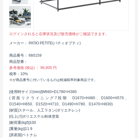
ログインされると在庫状況及び販売価格がご確認できます。
メーカー
PATIO PETITE(パティオプティ)
商品番号
660159
商品型番
参考価格 (税込)
96,800 円
税率
10%
※が商品番号に付いているものは軽減税率対象商品です。
[使用時サイズ(mm)]W660×D1780×H380
(背面リクライニング7段階 D1670×H480、D1600×H570、
D1540×H650、D1520×H710、D1490×H780、D1470×H830)
[材質]スチール、人工ラタン(ポリエチレン)
[仕上げ]ポリエステル粉体塗装
[耐荷重(kgf)]100
[重量(kg)]11.9
[原産国]ベトナム