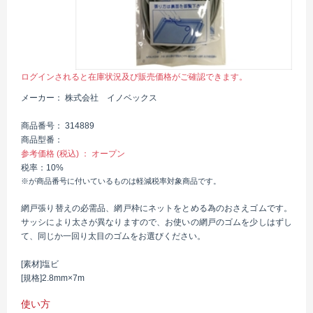
ログインされると在庫状況及び販売価格がご確認できます。
メーカー
株式会社 イノベックス
商品番号
314889
商品型番
参考価格 (税込)
オープン
税率
10%
※が商品番号に付いているものは軽減税率対象商品です。
網戸張り替えの必需品、網戸枠にネットをとめる為のおさえゴムです。
サッシにより太さが異なりますので、お使いの網戸のゴムを少しはずし
て、同じか一回り太目のゴムをお選びください。
[素材]塩ビ
[規格]2.8mm×7m
使い方